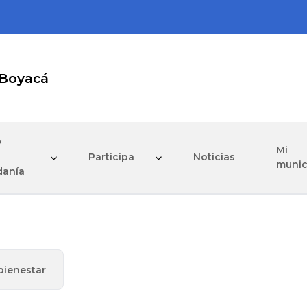
 Boyacá
y
Mi
Participa
Noticias
munic
danía
bienestar