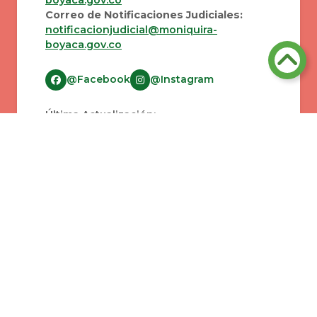
Correo de Notificaciones Judiciales:
notificacionjudicial@moniquira-
boyaca.gov.co
@Facebook
@Instagram
Última Actualización:
05/08/2026 15:24:54
Número de Visitas:
720449
Políticas de Editoriales
Mapas del sitio
Terminos y condiciones
Correo institucional