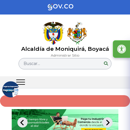
Alcaldía de Moniquirá, Boyacá
Administrar Sitio
Buscar...